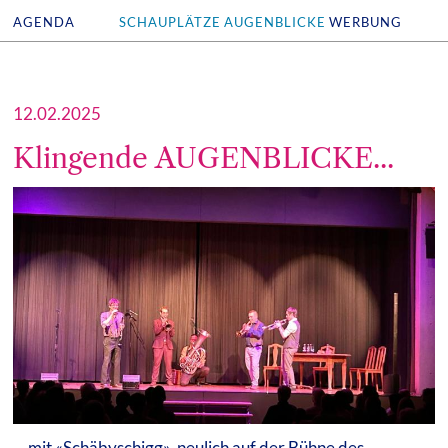
AGENDA
SCHAUPLÄTZE
AUGENBLICKE
WERBUNG
12.02.2025
Klingende AUGENBLICKE...
...mit «Schäbyschigg», neulich auf der Bühne des