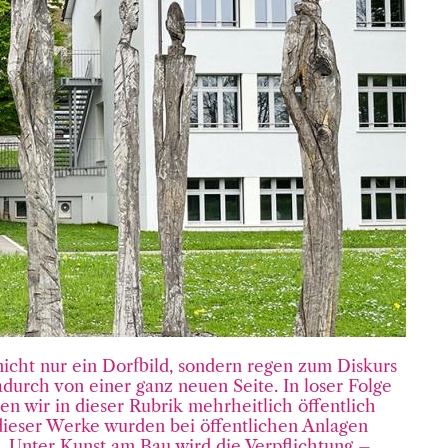
icht nur ein Dorfbild, sondern regen zum Diskurs
durch von einer ganz neuen Seite. In loser Folge
en wir in dieser Rubrik mehrheitlich öffentlich
dieser Werke wurden bei öffentlichen Anlagen
rt. Unter Kunst am Bau wird die Verpflichtung –