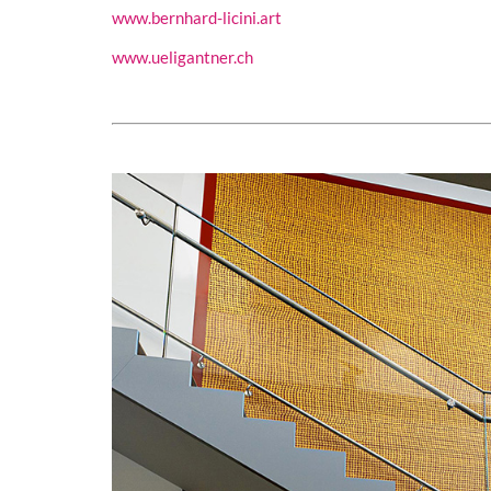
www.bernhard-licini.art
www.ueligantner.ch